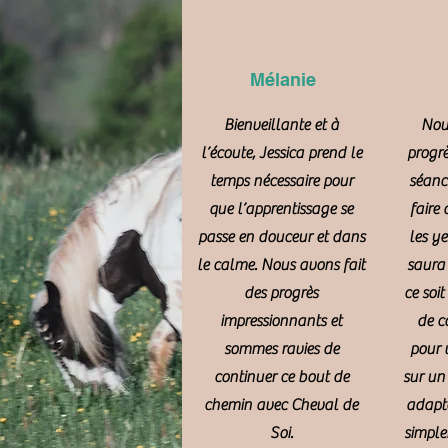
Mélanie
Bienveillante et à
Nous
l’écoute, Jessica prend le
progr
temps nécessaire pour
séanc
que l’apprentissage se
faire 
passe en douceur et dans
les ye
le calme. Nous avons fait
saura 
des progrès
ce soit
impressionnants et
de c
sommes ravies de
pour 
continuer ce bout de
sur un
chemin avec Cheval de
adapt
Soi.
simple