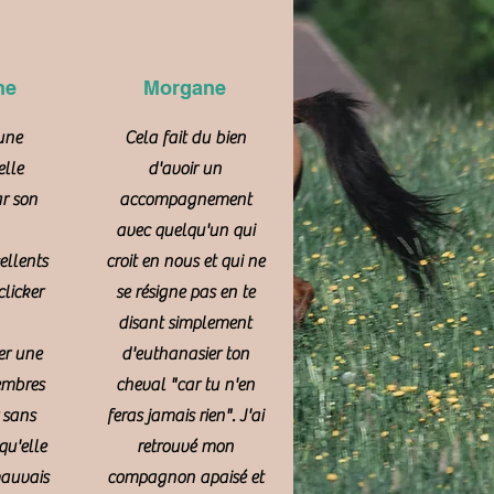
ne
Morgane
 une
Cela fait du bien
elle
d'avoir un
r son
accompagnement
avec quelqu'un qui
ellents
croit en nous et qui ne
clicker
se résigne pas en te
disant simplement
er une
d'euthanasier ton
embres
cheval "car tu n'en
 sans
feras jamais rien". J'ai
qu'elle
retrouvé mon
mauvais
compagnon apaisé et