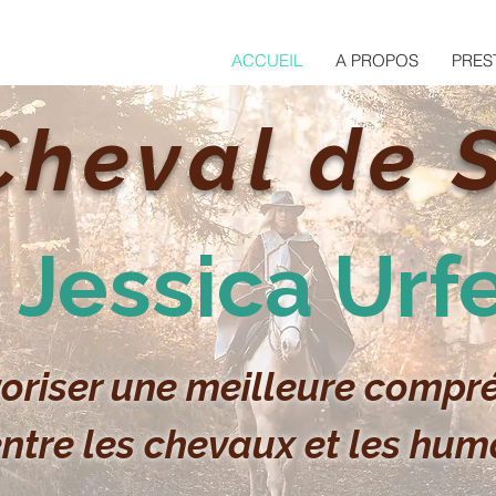
ACCUEIL
A PROPOS
PRES
Cheval de 
Jessica Urf
oriser une meilleure compr
ntre les chevaux et les hum