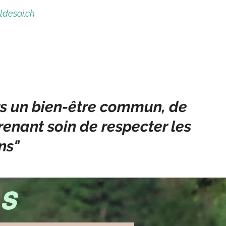
desoi.ch
rs un bien-être commun, de
renant soin de respecter les
uns"
ES