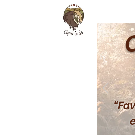
“Fav
e