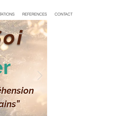
TATIONS
REFERENCES
CONTACT
Soi
er
éhension
ains”