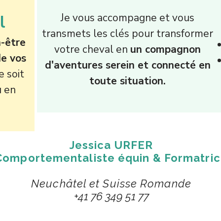
​Je vous accompagne et vous
l
transmets les clés pour transformer
n-être
votre cheval en
un compagnon
de vos
d'aventures serein et connecté en
 soit
toute situation.
u en
Jessica
URFER
Comportementaliste équin & Formatri
Neuchâtel et Suisse Romande
+41 76 349 51 77