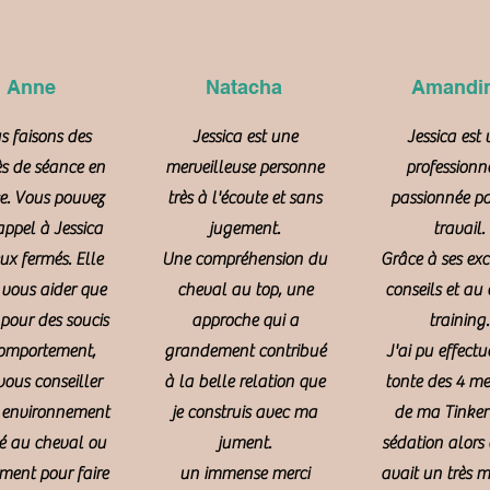
Anne
Natacha
Amandi
 faisons des
Jessica est une
Jessica est
ès de séance en
merveilleuse personne
professionn
e. Vous pouvez
très à l'écoute et sans
passionnée pa
appel à Jessica
jugement.
travail.
ux fermés. Elle
Une compréhension du
Grâce à ses exc
vous aider que
cheval au top, une
conseils et au 
 pour des soucis
approche qui a
training.
omportement,
grandement contribué
J'ai pu effectu
vous conseiller
à la belle relation que
tonte des 4 m
 environnement
je construis avec ma
de ma Tinker
é au cheval ou
jument.
sédation alors 
ment pour faire
un immense merci
avait un très 