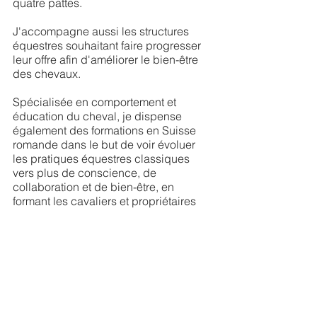
quatre pattes.
J'accompagne aussi les structures
équestres souhaitant faire progresser
leur offre afin d'améliorer le bien-être
des chevaux.
Spécialisée en comportement et
éducation du cheval, je dispense
également des formations en Suisse
romande dans le but de voir évoluer
les pratiques équestres classiques
vers plus de conscience, de
collaboration et de bien-être, en
formant les cavaliers et propriétaires
de chevaux de tous horizons et toutes
disciplines.
A propos de moi
Je m'appelle Jessica Urfer, je suis née
en 1988, je vis en couple et je suis
l'heureuse maman de deux jeunes